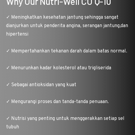
Why Our Nutri-Well CO Q-10
✓ Meningkatkan kesehatan jantung sehingga sangat
dianjurkan untuk penderita angina, serangan jantung,dan
hipertensi
✓ Mempertahankan tekanan darah dalam batas normal.
✓ Menurunkan kadar kolesterol atau trigliserida
✓ Sebagai antioksidan yang kuat
✓ Mengurangi proses dan tanda-tanda penuaan.
✓ Nutrisi yang penting untuk menggerakkan setiap sel
tubuh