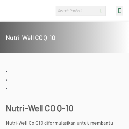
OUR PRODU
ABOUT US
NEWS & EVENTS
FIND OUR STORES
CONTACT US
Nutri-Well CO Q-10
Nutri-Well CO Q-10
Nutri-Well Co Q10 diformulasikan untuk membantu