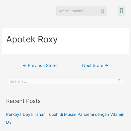
OUR PRODU
ABOUT US
NEWS & EVENTS
FIND OUR STORES
CONTACT US
Apotek Roxy
←
Previous Store
Next Store
→
Recent Posts
Perkaya Daya Tahan Tubuh di Musim Pandemi dengan Vitamin
D3