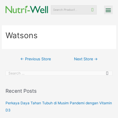
OUR PRODU
ABOUT US
NEWS & EVENTS
FIND OUR STORES
CONTACT US
Watsons
←
Previous Store
Next Store
→
Recent Posts
Perkaya Daya Tahan Tubuh di Musim Pandemi dengan Vitamin
D3