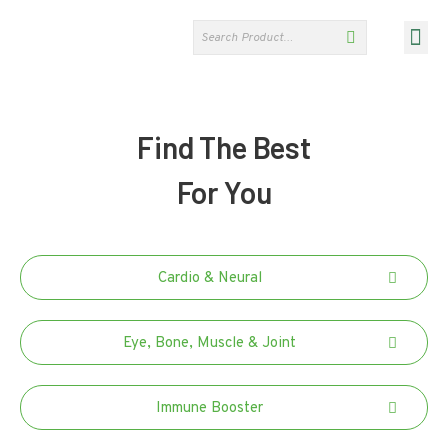
OUR PRODU
ABOUT US
NEWS & EVENTS
FIND OUR STORES
CONTACT US
Find The Best
For You
Cardio & Neural
Eye, Bone, Muscle & Joint
Immune Booster